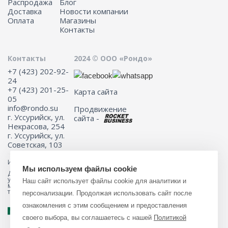
Распродажа
Блог
Доставка
Новости компании
Оплата
Магазины
Контакты
Контакты
2024 © ООО «Рондо»
+7 (423) 202-92-
24
+7 (423) 201-25-
Карта сайта
05
info@rondo.su
Продвижение
г. Уссурийск, ул.
сайта -
Некрасова, 254
г. Уссурийск, ул.
Советская, 103
Информация на сайте не является публичной офертой.
Мы используем файлы cookie
Для получения подробной информации о наличии и стоимости
указанных товаров и (или) услуг, пожалуйста, обращайтесь к
Наш сайт использует файлы cookie для аналитики и
менеджеру сайта с помощью специальной формы связи или по
телефону 8 (423) 201-25-05
персонализации. Продолжая использовать сайт после
ознакомления с этим сообщением и предоставления
своего выбора, вы соглашаетесь с нашей
Политикой