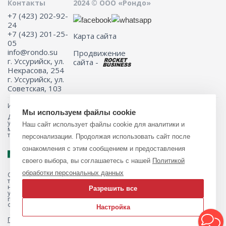
Контакты
2024 © ООО «Рондо»
+7 (423) 202-92-
24
+7 (423) 201-25-
Карта сайта
05
info@rondo.su
Продвижение
г. Уссурийск, ул.
сайта -
Некрасова, 254
г. Уссурийск, ул.
Советская, 103
Информация на сайте не является публичной офертой.
Мы используем файлы cookie
Для получения подробной информации о наличии и стоимости
указанных товаров и (или) услуг, пожалуйста, обращайтесь к
Наш сайт использует файлы cookie для аналитики и
менеджеру сайта с помощью специальной формы связи или по
телефону 8 (423) 201-25-05
персонализации. Продолжая использовать сайт после
ознакомления с этим сообщением и предоставления
своего выбора, вы соглашаетесь с нашей
Политикой
обработки персональных данных
Обращаем ваше внимание на то, что данный интернет-магазин, а
также вся информация о товарах и ценах, предоставленная на нём,
носит исключительно информационный характер и ни при каких
Разрешить все
условиях не является публичной офертой, определяемой
положениями Статьи 437 Гражданского кодекса Российской
Федерации.
Настройка
Политика обработки персональных данных