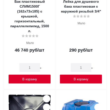
Бак пластиковый
Лейка для душевого
СЛИМ1500Г
бака пластиковая с
(162х73х185) с
наружной резьбой 3/4"
крышкой,
горизонтальный,
Мало
параллелепипед, 1500
л.
Мало
46 740
руб
/шт
290
руб
/шт
-
+
-
+
В корзину
В корзину