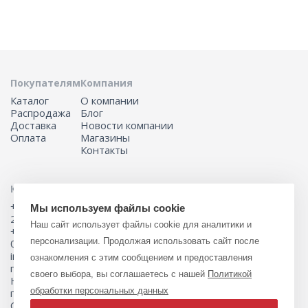
Покупателям
Компания
Каталог
О компании
Распродажа
Блог
Доставка
Новости компании
Оплата
Магазины
Контакты
Контакты
2024 © ООО «Рондо»
+7 (423) 202-92-
Мы используем файлы cookie
24
Наш сайт использует файлы cookie для аналитики и
+7 (423) 201-25-
Карта сайта
персонализации. Продолжая использовать сайт после
05
info@rondo.su
Продвижение
ознакомления с этим сообщением и предоставления
г. Уссурийск, ул.
сайта -
своего выбора, вы соглашаетесь с нашей
Политикой
Некрасова, 254
обработки персональных данных
г. Уссурийск, ул.
Советская, 103