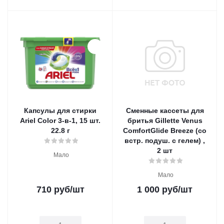
Капсулы для стирки
Сменные кассеты для
Ariel Color 3-в-1, 15 шт.
бритья Gillette Venus
22.8 г
ComfortGlide Breeze (cо
встр. подуш. с гелем) ,
2 шт
Мало
Мало
710
руб
/шт
1 000
руб
/шт