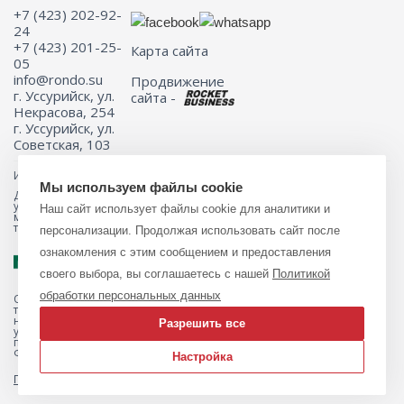
+7 (423) 202-92-
24
+7 (423) 201-25-
Карта сайта
05
info@rondo.su
Продвижение
г. Уссурийск, ул.
сайта -
Некрасова, 254
г. Уссурийск, ул.
Советская, 103
Информация на сайте не является публичной офертой.
Мы используем файлы cookie
Для получения подробной информации о наличии и стоимости
указанных товаров и (или) услуг, пожалуйста, обращайтесь к
Наш сайт использует файлы cookie для аналитики и
менеджеру сайта с помощью специальной формы связи или по
телефону 8 (423) 201-25-05
персонализации. Продолжая использовать сайт после
ознакомления с этим сообщением и предоставления
своего выбора, вы соглашаетесь с нашей
Политикой
обработки персональных данных
Обращаем ваше внимание на то, что данный интернет-магазин, а
также вся информация о товарах и ценах, предоставленная на нём,
носит исключительно информационный характер и ни при каких
Разрешить все
условиях не является публичной офертой, определяемой
положениями Статьи 437 Гражданского кодекса Российской
Федерации.
Настройка
Политика обработки персональных данных