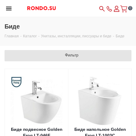
0
Биде
Главная
-
Каталог
-
Унитазы, инсталляции, писсуары и биде
-
Биде
Фильтр
Биде подвесное Golden
Биде напольное Golden
Frog LT-046F
Frog LT-1003С