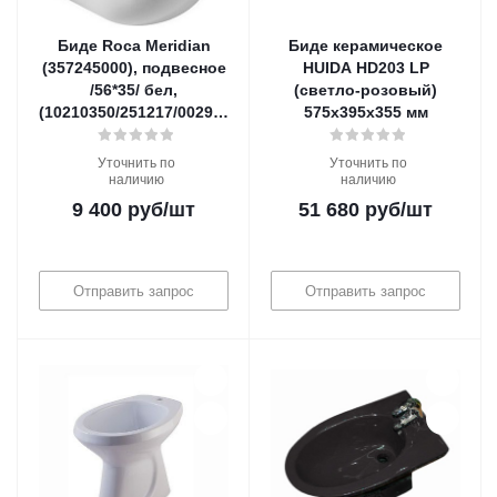
Биде Roca Meridian
Биде керамическое
(357245000), подвесное
HUIDA HD203 LP
/56*35/ бел,
(светло-розовый)
(10210350/251217/0029970/5)
575х395х355 мм
Уточнить по
Уточнить по
наличию
наличию
9 400
руб
/шт
51 680
руб
/шт
Отправить запрос
Отправить запрос