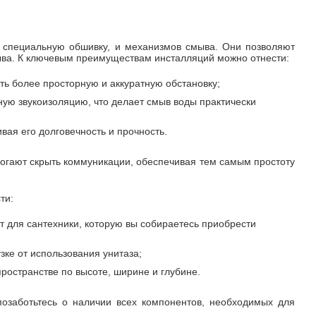
а специальную обшивку, и механизмов смыва. Они позволяют
мыва. К ключевым преимуществам инсталляций можно отнести:
ть более просторную и аккуратную обстановку;
ю звукоизоляцию, что делает смыв воды практически
ая его долговечность и прочность.
могают скрыть коммуникации, обеспечивая тем самым простоту
ти:
т для сантехники, которую вы собираетесь приобрести
ке от использования унитаза;
остранстве по высоте, ширине и глубине.
озаботьтесь о наличии всех компонентов, необходимых для