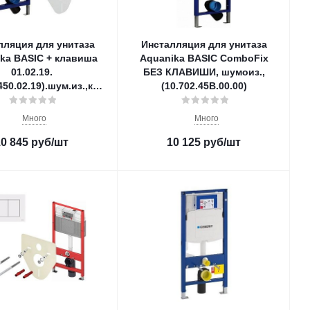
лляция для унитаза
Инсталляция для унитаза
ka BASIC + клавиша
Aquanika BASIC ComboFix
01.02.19.
БЕЗ КЛАВИШИ, шумоиз.,
450.02.19).шум.из.,креп.
(10.702.45B.00.00)
Много
Много
10 845
руб
/шт
10 125
руб
/шт