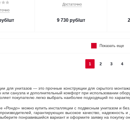
Достаточно
точно
руб
/шт
9 730
руб
/шт
Показать еще
1
2
3
4
ии для унитазов — это прочные конструкции для скрытого монтаж
 или санузла и дополнительный комфорт при использовании оборуд
зволяет покупателю легко выбрать наиболее подходящий по характе
не «Рондо» можно купить инсталляции с подвесным унитазом и бе
 производителей, гарантирующих высокое качество, надежность и
 выберите понравившийся вариант и оформите заявку на покупку о