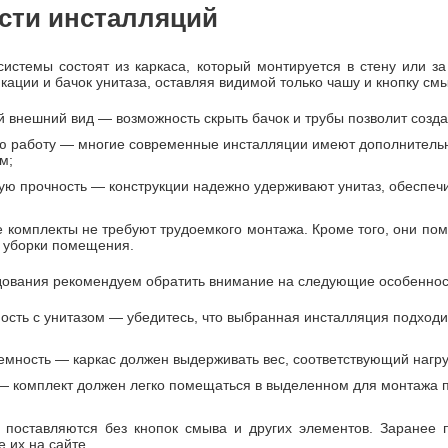
сти инсталляций
истемы состоят из каркаса, который монтируется в стену или з
кации и бачок унитаза, оставляя видимой только чашу и кнопку с
й внешний вид — возможность скрыть бачок и трубы позволит созда
 работу — многие современные инсталляции имеют дополнительну
м;
ю прочность — конструкции надежно удерживают унитаз, обеспечив
е комплекты не требуют трудоемкого монтажа. Кроме того, они по
ь уборки помещения.
дования рекомендуем обратить внимание на следующие особеннос
ость с унитазом — убедитесь, что выбранная инсталляция подходи
емность — каркас должен выдерживать вес, соответствующий нагруз
— комплект должен легко помещаться в выделенном для монтажа пр
поставляются без кнопок смыва и других элементов. Заранее п
е их на сайте.