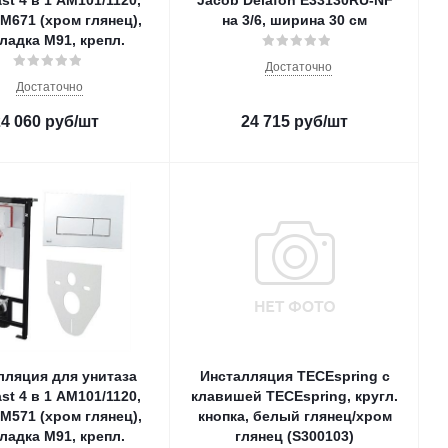
st 4 в 1 AM101/1120,
Jacob Delafon E33130RU-NF
 M671 (хром глянец),
на 3/6, ширина 30 см
ладка M91, крепл.
Достаточно
Достаточно
24 060
руб
/шт
24 715
руб
/шт
лляция для унитаза
Инсталляция TECEspring c
st 4 в 1 AM101/1120,
клавишей TECEspring, кругл.
 M571 (хром глянец),
кнопка, белый глянец/хром
ладка M91, крепл.
глянец (S300103)