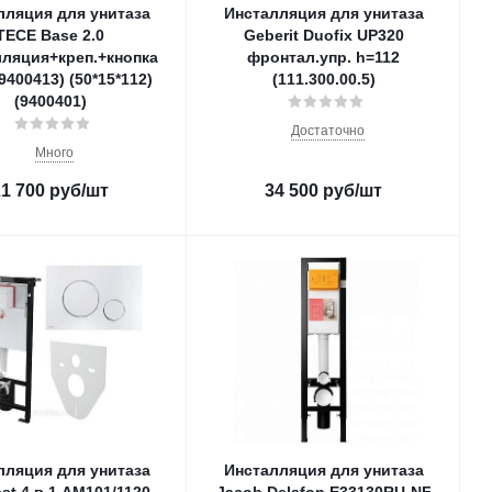
лляция для унитаза
Инсталляция для унитаза
TECE Base 2.0
Geberit Duofix UP320
лляция+креп.+кнопка
фронтал.упр. h=112
9400413) (50*15*112)
(111.300.00.5)
(9400401)
Достаточно
Много
21 700
руб
/шт
34 500
руб
/шт
лляция для унитаза
Инсталляция для унитаза