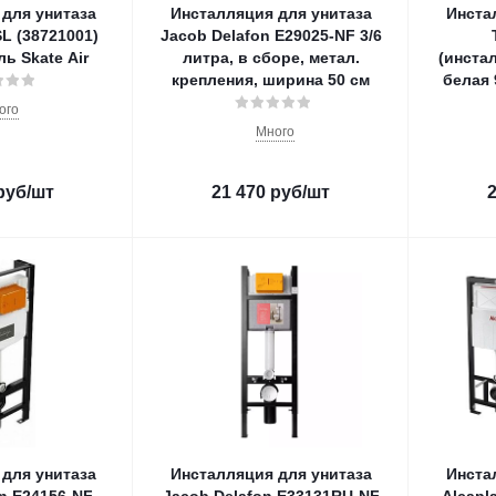
для унитаза
Инсталляция для унитаза
Инста
L (38721001)
Jacob Delafon E29025-NF 3/6
ь Skate Air
литра, в сборе, метал.
(инста
крепления, ширина 50 см
белая 
ого
Много
руб
/шт
21 470
руб
/шт
для унитаза
Инсталляция для унитаза
Инста