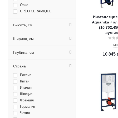
Орио
CRÉO CERAMIQUE
Инсталляция 
BelBagno
Aquanika + к
Aquanika
Высота, см
(10.702.45
Ideal Standard
шум.из.
TECE
Ширина, см
Teymi
Мн
Watersense
Глубина, см
10 845
Страна
Россия
Китай
Италия
Швеция
Франция
Германия
Чехия