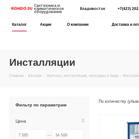
Сантехника и
Владивосток
климатическое
+7(423) 202
оборудование
Каталог
Акции
О компании
Доставка и оп
Инсталляции
Главная
-
Каталог
-
Унитазы, инсталляции, писсуары и биде
-
Инсталл
По количеству (убыв
Фильтр по параметрам
Цена