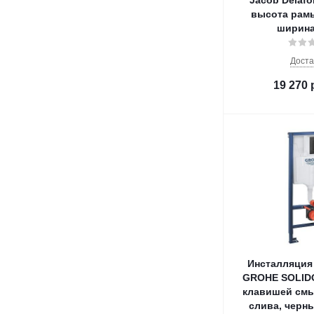
Jacob Delafo
высота рамы
ширина
Доста
19 270
Инсталляция 
GROHE SOLIDO
клавишей смы
слива, черн