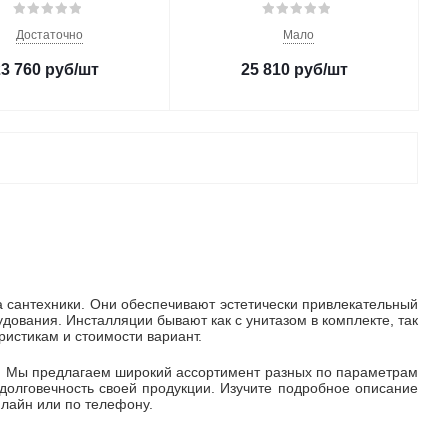
Достаточно
Мало
23 760
руб
/шт
25 810
руб
/шт
а сантехники. Они обеспечивают эстетически привлекательный
ования. Инсталляции бывают как с унитазом в комплекте, так
ристикам и стоимости вариант.
з. Мы предлагаем широкий ассортимент разных по параметрам
 долговечность своей продукции. Изучите подробное описание
нлайн или по телефону.