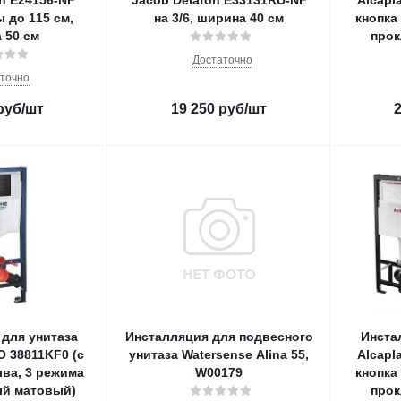
n E24156-NF
Jacob Delafon E33131RU-NF
Alcapla
 до 115 см,
на 3/6, ширина 40 см
кнопка
 50 см
прок
Достаточно
точно
руб
/шт
19 250
руб
/шт
для унитаза
Инсталляция для подвесного
Инста
 38811KF0 (с
унитаза Watersense Alina 55,
Alcapla
ва, 3 режима
W00179
кнопка
ый матовый)
прок