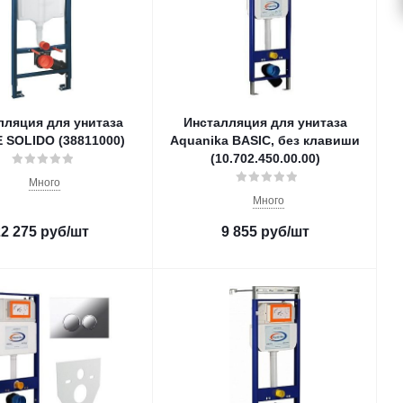
лляция для унитаза
Инсталляция для унитаза
 SOLIDO (38811000)
Aquanika BASIC, без клавиши
(10.702.450.00.00)
Много
Много
22 275
руб
/шт
9 855
руб
/шт