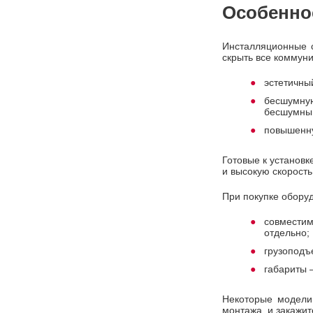
Особенно
Инсталляционные с
скрыть все коммуни
эстетичны
бесшумную
бесшумны
повышенну
Готовые к установк
и высокую скорост
При покупке обору
совместим
отдельно;
грузоподъ
габариты 
Некоторые модели 
монтажа, и закажит