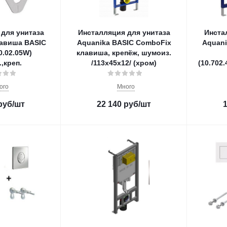
для унитаза
Инсталляция для унитаза
Инста
лавиша BASIC
Aquanika BASIC ComboFix
Aquani
0.02.05W)
клавиша, крепёж, шумоиз.
,креп.
/113х45х12/ (хром)
(10.702.
ого
Много
руб
/шт
22 140
руб
/шт