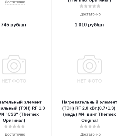
(Thermex Оригинал)
Достаточно
Достаточно
745
руб
/шт
1 010
руб
/шт
вательный элемент
Нагревательный элемент
альный (ТЭН) RF 1,3
(ТЭН) RF 2,0 кВт.(0,7+1,3),
 M4 "CSS" (Thermex
(медь) M4, винт Thermex
Оригинал)
Original
Достаточно
Достаточно