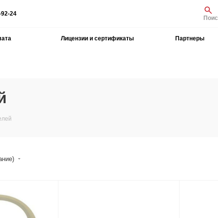
-92-24
Поис
лата
Лицензии и сертификаты
Партнеры
й
елей
ание)