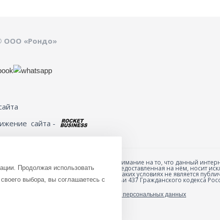
© ООО «Рондо»
сайта
вижение
сайта -
Обращаем ваше внимание на то, что данный интерн
зации. Продолжая использовать
товарах и ценах, предоставленная на нём, носит 
анных товаров и
характер и ни при каких условиях не является пуб
ю специальной формы
своего выбора, вы соглашаетесь с
положениями Статьи 437 Гражданского кодекса Рос
Политика обработки персональных данных