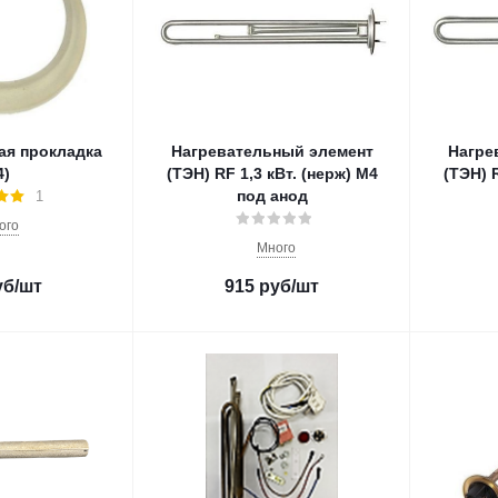
ая прокладка
Нагревательный элемент
Нагре
4)
(ТЭН) RF 1,3 кВт. (нерж) M4
(ТЭН) R
под анод
1
ого
Много
уб
/шт
915
руб
/шт