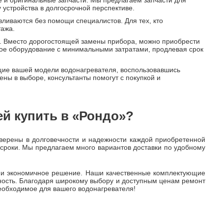
 и оригинальные запчасти. Мы предлагаем запчасти для
устройства в долгосрочной перспективе.
вливаются без помощи специалистов. Для тех, кто
тажа.
я. Вместо дорогостоящей замены прибора, можно приобрести
ное оборудование с минимальными затратами, продлевая срок
ющие вашей модели водонагревателя, воспользовавшись
ены в выборе, консультанты помогут с покупкой и
ей купить в «Рондо»?
верены в долговечности и надежности каждой приобретенной
 сроки. Мы предлагаем много вариантов доставки по удобному
е и экономичное решение. Наши качественные комплектующие
ность. Благодаря широкому выбору и доступным ценам ремонт
еобходимое для вашего водонагревателя!