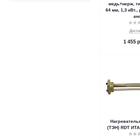
медь+нерж, ти
64 мм, 1,3 кВт.
ан
Доста
1 455
р
Нагреватель
(ТЭН) RDT ИТА 