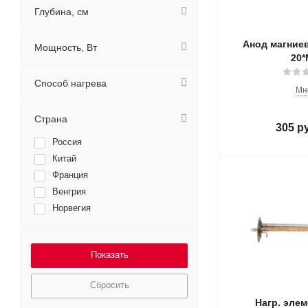
Глубина, см
Анод магниев
Мощность, Вт
20*
Способ нагрева
Мн
Страна
305
р
Россия
Китай
Франция
Венгрия
Норвегия
Сбросить
Нагр. элем