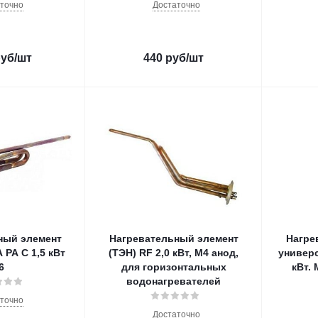
точно
Достаточно
уб
/шт
440
руб
/шт
ный элемент
Нагревательный элемент
Нагре
,5 кВт
(ТЭН) RF 2,0 кВт, M4 анод,
универс
6
для горизонтальных
кВт.
водонагревателей
точно
Достаточно