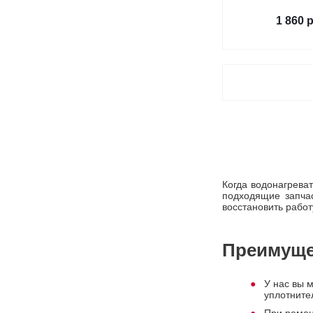
1 860
р
Когда водонагрева
подходящие запчас
восстановить работ
Преимуще
У нас вы 
уплотните