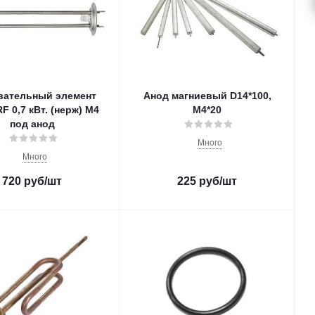
вательный элемент
Анод магниевый D14*100,
F 0,7 кВт. (нерж) M4
M4*20
под анод
Много
Много
720
руб
/шт
225
руб
/шт