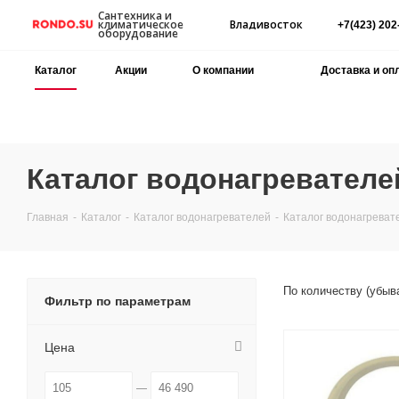
Сантехника и
Владивосток
климатическое
+7(423) 202
оборудование
Каталог
Акции
О компании
Доставка и оп
Каталог водонагревателе
Главная
-
Каталог
-
Каталог водонагревателей
-
Каталог водонагреват
По количеству (убыв
Фильтр по параметрам
Цена