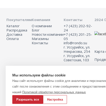
Покупателям
Компания
Контакты
2024 
Каталог
О компании
+7 (423) 202-92-
Распродажа
Блог
24
Доставка
Новости компании
+7 (423) 201-25-
Оплата
Магазины
05
Контакты
info@rondo.su
г. Уссурийск, ул.
Некрасова, 254
Карта 
г. Уссурийск, ул.
Прод
Советская, 103
Мы используем файлы cookie
Информация на сайте не является публичной офертой.
Наш сайт использует файлы cookie для аналитики и персонали
Для получения подробной информации о наличии и стоимости указ
(или) услуг, пожалуйста, обращайтесь к менеджеру сайта с помощь
сайт после ознакомления с этим сообщением и предоставления 
связи или по телефону 8 (423) 201-25-05
нашей
Политикой обработки персональных данных
Разрешить все
Настройка