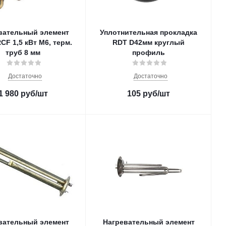
вательный элемент
Уплотнительная прокладка
CF 1,5 кВт M6, терм.
RDT D42мм круглый
труб 8 мм
профиль
Достаточно
Достаточно
1 980
руб
/шт
105
руб
/шт
вательный элемент
Нагревательный элемент