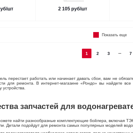
уб
/шт
2 105
руб
/шт
Показать еще
1
2
3
7
тель перестает работать или начинает давать сбои, вам не обяза
ти для ремонта. В интернет-магазине «Рондо» вы найдете все 
у устройства.
ства запчастей для водонагреват
можете найти разнообразные комплектующие бойлера, включая ТЭ
ли. Детали подойдут для ремонта самых популярных моделей водо