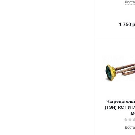
Доста
1 750
р
Нагреватель
(ТЭН) RCT ИТА PA С 1
M
Доста