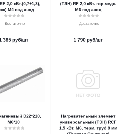
RF 2,0 кВт.(0,7+1,3),
(ТЭН) RF 2,0 кВт. гор.медн.
рж) M4 под анод
M6 под анод
Достаточно
Достаточно
1 385
руб
/шт
1 790
руб
/шт
магниевый D22*210,
Нагревательный элемент
M6*10
универсальный (ТЭН) RCF
1,5 кВт. M6, терм. труб 8 мм