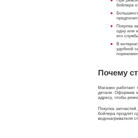
При ремон
бойлера о
Большинст
предпочит
Покупка з
одну или 
его служб
В интерне
удобной с
порекомен
Почему ст
Магазин работает 
детали. Оформив з
адресу, чтобы ремо
Покупка запчастей
бойлера продлят с
водонагревателя с