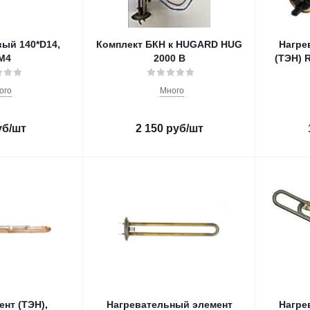
ый 140*D14,
Комплект БКН к HUGARD HUG
Нагре
M4
2000 В
(ТЭН) R
ого
Много
уб
/шт
2 150
руб
/шт
ент (ТЭН),
Нагревательный элемент
Нагре