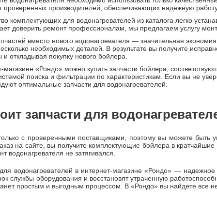
те водонагревателя необходимо использовать только качественные
т проверенных производителей, обеспечивающих надежную работу 
во комплектующих для водонагревателей из каталога легко устана
ает доверить ремонт профессионалам, мы предлагаем услугу мон
апчастей вместо нового водонагревателя — значительная экономи
несколько необходимых деталей. В результате вы получите исправ
ы и откладывая покупку нового бойлера.
т-магазине «Рондо» можно купить запчасти бойлера, соответству
истемой поиска и фильтрации по характеристикам. Если вы не увер
дуют оптимальные запчасти для водонагревателей.
оит запчасти для водонагревател
только с проверенными поставщиками, поэтому вы можете быть у
аказ на сайте, вы получите комплектующие бойлера в кратчайшие
нт водонагревателя не затягивался.
 для водонагревателей в интернет-магазине «Рондо» — надежно
рок службы оборудования и восстановят утраченную работоспособ
танет простым и выгодным процессом. В «Рондо» вы найдете все н