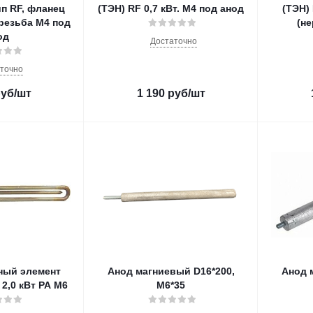
п RF, фланец
(ТЭН) RF 0,7 кВт. M4 под анод
(ТЭН) 
, резьба M4 под
(не
од
Достаточно
точно
уб
/шт
1 190
руб
/шт
ный элемент
Анод магниевый D16*200,
Анод 
2,0 кВт РА М6
M6*35