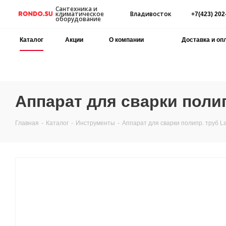
Сантехника и
Владивосток
климатическое
+7(423) 202
оборудование
Каталог
Акции
О компании
Доставка и оп
Аппарат для сварки полип
Главная
-
Каталог
-
Инструменты
-
Аппарат для сварки полипр. труб La