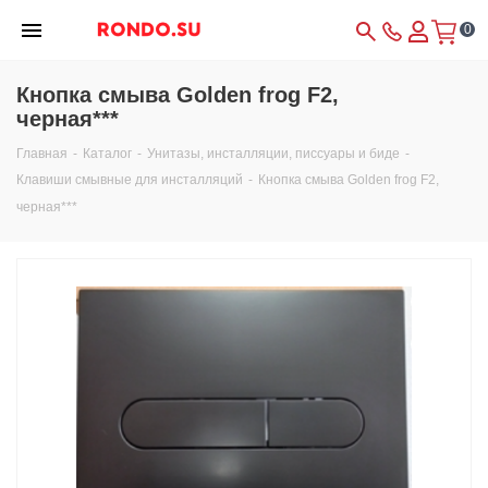
0
Кнопка смыва Golden frog F2,
черная***
Главная
-
Каталог
-
Унитазы, инсталляции, писсуары и биде
-
Клавиши смывные для инсталляций
-
Кнопка смыва Golden frog F2,
черная***