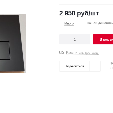
2 950
руб
/шт
Нашли дешевле?
Много
В корз
Рассчитать доставку
Це
Поделиться
от