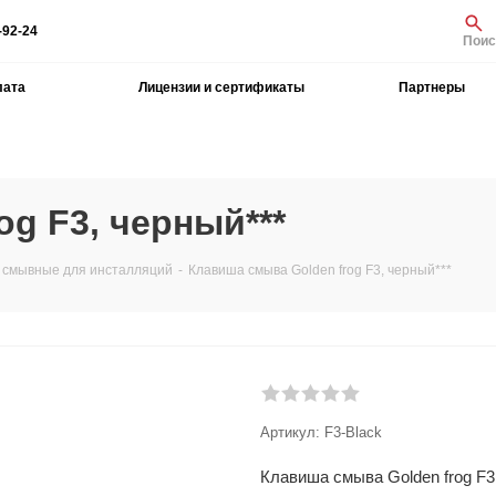
-92-24
Поис
лата
Лицензии и сертификаты
Партнеры
g F3, черный***
 смывные для инсталляций
-
Клавиша смыва Golden frog F3, черный***
Артикул:
F3-Black
Клавиша смыва Golden frog F3