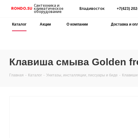
Сантехника и
Владивосток
климатическое
+7(423) 202
оборудование
Каталог
Акции
О компании
Доставка и оп
Клавиша смыва Golden fro
Главная
-
Каталог
-
Унитазы, инсталляции, писсуары и биде
-
Клавиши